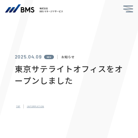
2025.04.09
お知らせ
NEW
東
京
サ
テ
ラ
イ
ト
オ
フ
ィ
ス
を
オ
ー
プ
ン
し
ま
し
た
T
O
P
I
N
F
O
R
M
A
T
I
O
N